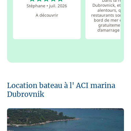
Dans la région
Dubrovnick, et dans 
Stéphane
•
juil. 2026
alentours, quant
A découvrir
restaurants sont ins
bord de mer et pr
gratuitement un
d’amarrage ...
lir
Location bateau à l' ACI marina
Dubrovnik