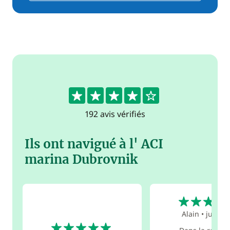
4.4
192 avis vérifiés
Ils ont navigué à l' ACI
marina Dubrovnik
5
Alain
•
juil. 2
5