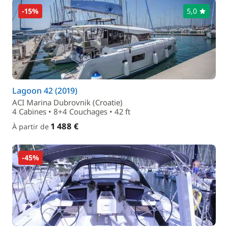
-15%
5,0
Lagoon 42 (2019)
ACI Marina Dubrovnik (Croatie)
4 Cabines • 8+4 Couchages • 42 ft
1 488 €
À partir de
-45%