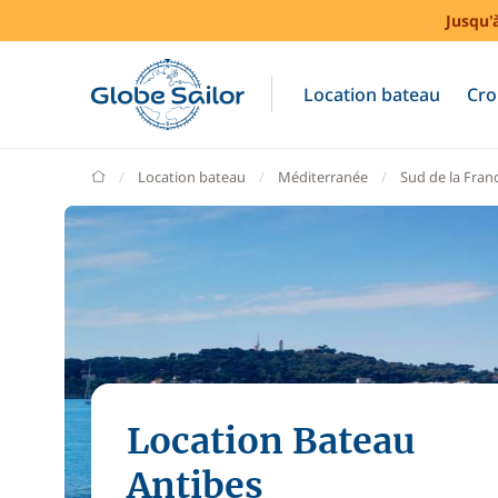
Jusqu'
Location bateau
Cro
GlobeSailor
Location bateau
Méditerranée
Sud de la Fran
Location Bateau
Antibes