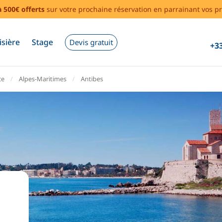
à 500€ offerts
sur votre prochaine réservation en parrainant vos pr
isière
Stage
Devis gratuit
+33
ce
Alpes-Maritimes
Antibes