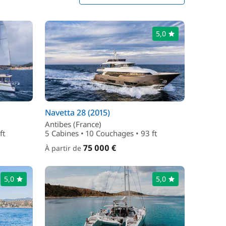
5,0
Navetta 28 (2015)
Antibes (France)
ft
5 Cabines • 10 Couchages • 93 ft
75 000 €
À partir de
5,0
5,0