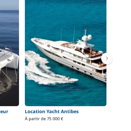
teur
Location Yacht Antibes
Locatio
Antibes
À partir de 75 000 €
À partir 