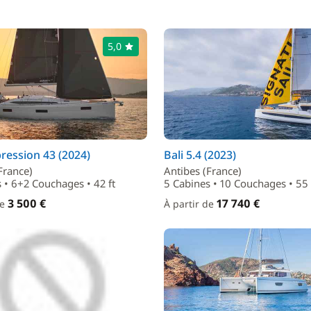
5,0
ression 43 (2024)
Bali 5.4 (2023)
France)
Antibes (France)
 • 6+2 Couchages • 42 ft
5 Cabines • 10 Couchages • 55 
3 500 €
17 740 €
de
À partir de