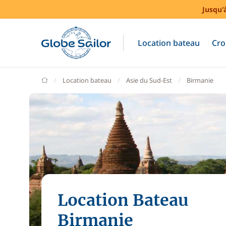
Jusqu'
Location bateau
Cro
GlobeSailor
Location bateau
Asie du Sud-Est
Birmanie
Location Bateau
Birmanie