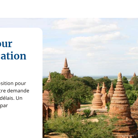
our
cation
osition pour
Votre demande
 délais. Un
 par