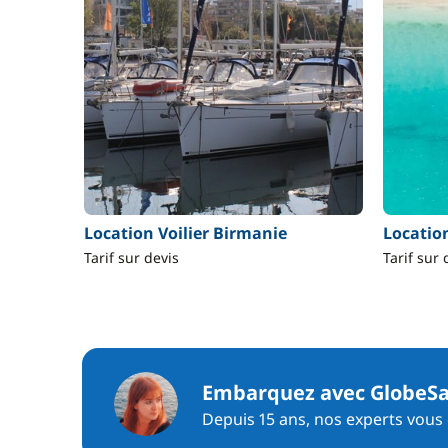
Location Voilier Birmanie
Locatio
Tarif sur devis
Tarif sur 
Embarquez avec GlobeSa
Depuis 15 ans, nos experts vous c