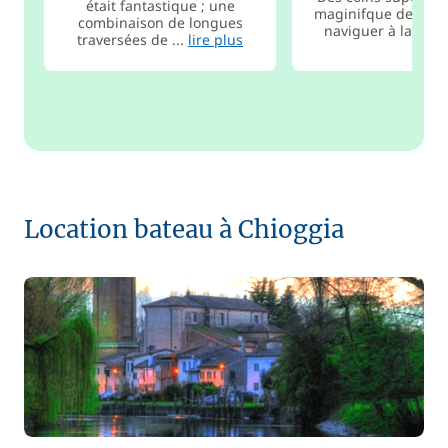
était fantastique ; une
maginifque de la br
combinaison de longues
naviguer à la v...
l
traversées de ...
lire plus
Location bateau à Chioggia