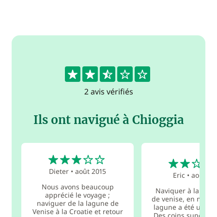
2.5
2 avis vérifiés
Ils ont navigué à Chioggia
3
2
Dieter
•
août 2015
Eric
•
août 20
Nous avons beaucoup
Naviquer à la voil
apprécié le voyage ;
de venise, en mer e
naviguer de la lagune de
lagune a été un vrai
Venise à la Croatie et retour
Des coins supers 