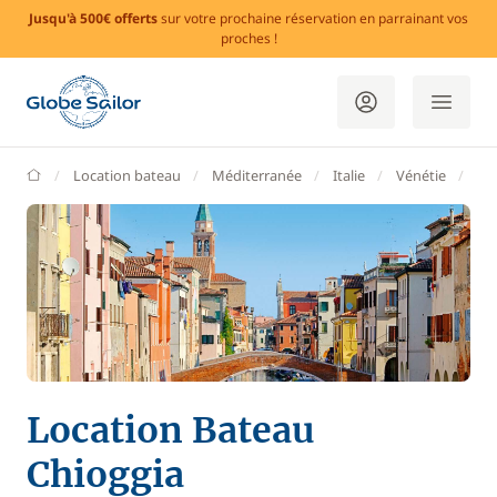
Jusqu'à 500€ offerts
sur votre prochaine réservation en parrainant vos
proches !
GlobeSailor
Location bateau
Méditerranée
Italie
Vénétie
Ve
Location Bateau
Chioggia