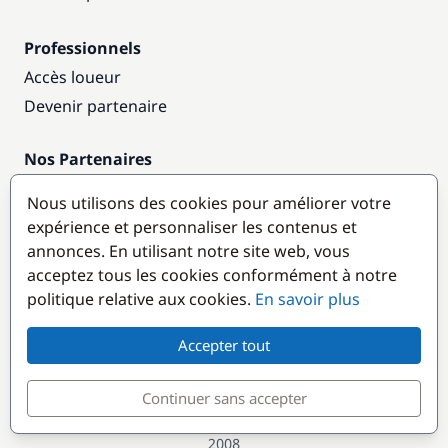
Professionnels
Accès loueur
Devenir partenaire
Nos Partenaires
Annuaire nautique
Nous utilisons des cookies pour améliorer votre
expérience et personnaliser les contenus et
Destinations populaires
annonces. En utilisant notre site web, vous
acceptez tous les cookies conformément à notre
politique relative aux cookies.
En savoir plus
Accepter tout
Continuer sans accepter
© GlobeSailor
Croisières & Location de bateaux depuis
2008