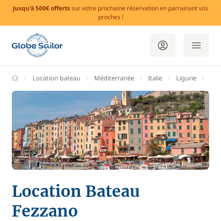
Jusqu'à 500€ offerts
sur votre prochaine réservation en parrainant vos
proches !
GlobeSailor
Location bateau
Méditerranée
Italie
Ligurie
Fez
Location Bateau
Fezzano