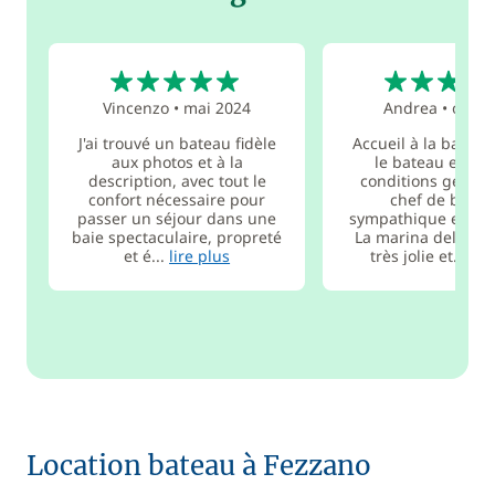
5
5
Vincenzo
•
mai 2024
Andrea
•
oct. 
J'ai trouvé un bateau fidèle
Accueil à la base pa
aux photos et à la
le bateau en b
description, avec tout le
conditions généra
confort nécessaire pour
chef de base 
passer un séjour dans une
sympathique et dis
baie spectaculaire, propreté
La marina del Fezz
et é...
lire plus
très jolie et...
lir
Location bateau à Fezzano