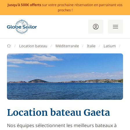
Jusqu'à 500€ offerts
sur votre prochaine réservation en parrainant vos
proches !
GlobeSailor
Location bateau
Méditerranée
Italie
Latium
Gae
Location bateau Gaeta
Nos équipes sélectionnent les meilleurs bateaux à