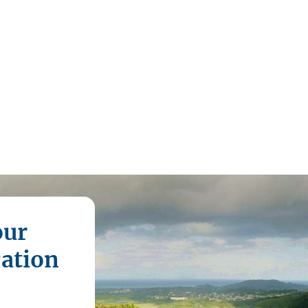
our
cation