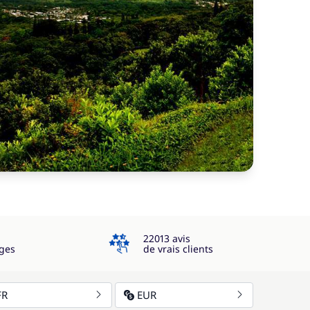
4.3
22013 avis
ges
de vrais clients
FR
EUR