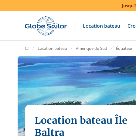
Jusqu'
Location bateau
Cro
GlobeSailor
Location bateau
Amérique du Sud
Équateur
Location bateau Île
Baltra