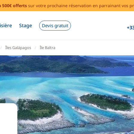
à 500€ offerts
sur votre prochaine réservation en parrainant vos pr
isière
Stage
Devis gratuit
+33
Îles Galápagos
Île Baltra