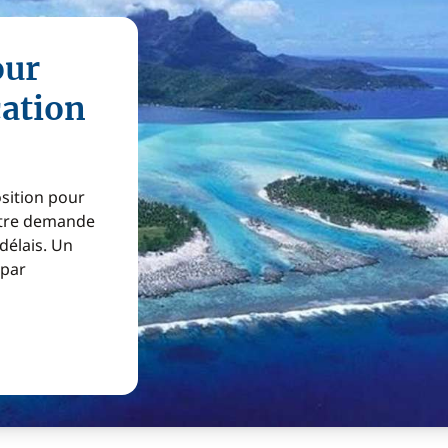
our
cation
osition pour
Votre demande
 délais. Un
 par