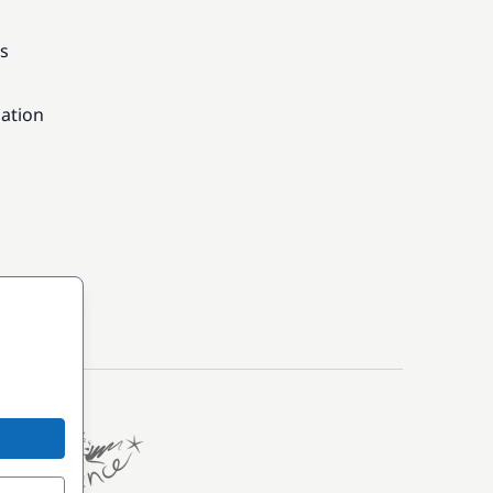
ns
gation