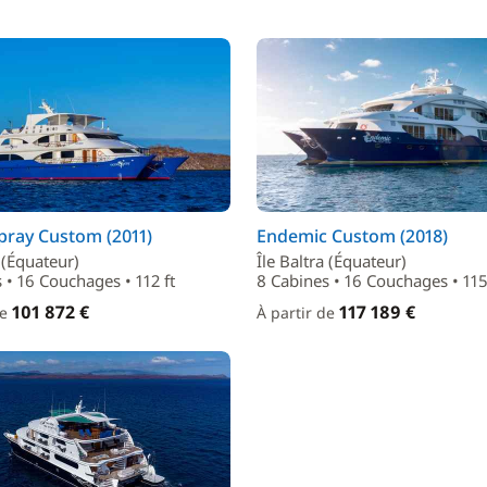
pray Custom (2011)
Endemic Custom (2018)
a (Équateur)
Île Baltra (Équateur)
 • 16 Couchages • 112 ft
8 Cabines • 16 Couchages • 115
101 872 €
117 189 €
de
À partir de