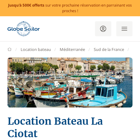
Jusqu'à 500€ offerts
sur votre prochaine réservation en parrainant vos
proches !
GlobeSailor
Location bateau
Méditerranée
Sud de la France
Bou
Location Bateau La
Ciotat