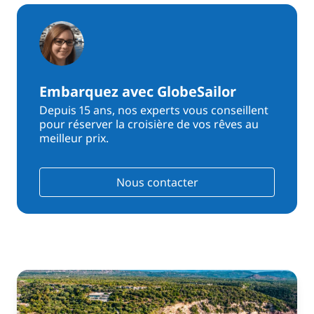
Embarquez avec GlobeSailor
Depuis 15 ans, nos experts vous conseillent
pour réserver la croisière de vos rêves au
meilleur prix.
Nous contacter