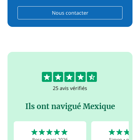
Nous contacter
4.5
25 avis vérifiés
Ils ont navigué Mexique
5
5
Ross
•
mars 2026
Simon
•
nov. 2