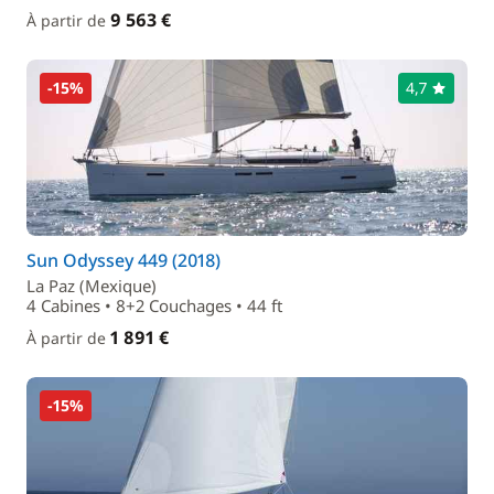
9 563 €
À partir de
-15%
4,7
Sun Odyssey 449 (2018)
La Paz (Mexique)
4 Cabines • 8+2 Couchages • 44 ft
1 891 €
À partir de
-15%