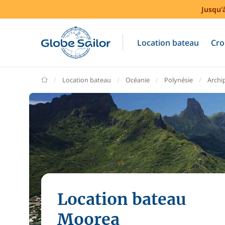
Jusqu'
Location bateau
Cro
GlobeSailor
Location bateau
Océanie
Polynésie
Archip
Location bateau
Moorea