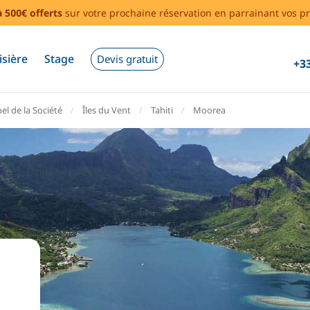
à 500€ offerts
sur votre prochaine réservation en parrainant vos pr
isière
Stage
Devis gratuit
+33
el de la Société
Îles du Vent
Tahiti
Moorea