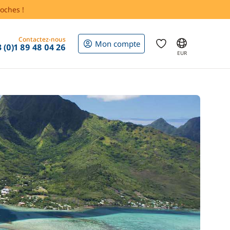
oches !
Contactez-nous
Mon compte
 (0)1 89 48 04 26
EUR