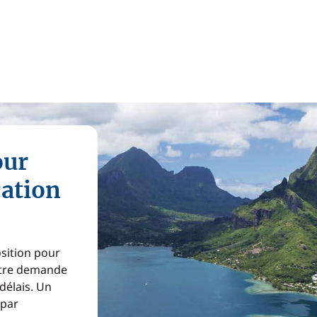
our
cation
osition pour
Votre demande
 délais. Un
 par