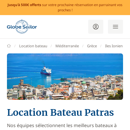
Jusqu'à 500€ offerts
sur votre prochaine réservation en parrainant vos
proches !
GlobeSailor
Location bateau
Méditerranée
Grèce
Iles Ioniennes
Location Bateau Patras
Nos équipes sélectionnent les meilleurs bateaux à