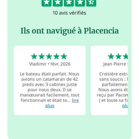
10 avis vérifiés
Ils ont navigué à Placencia
5
5
Vladimir
•
févr. 2026
Jean Pierre
•
août
Le bateau était parfait. Nous
Croisière extraordi
avions un catamaran de 42
sans soucis : le ba
pieds avec 3 cabines juste
parfaitement con
pour nous deux. Il se
Nous avons été di
manœuvrait facilement, tout
reçu par Pacome à P
fonctionnait et était to...
lire
( et toute sa famille 
plus
plus