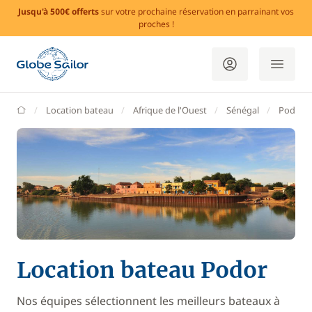
Jusqu'à 500€ offerts
sur votre prochaine réservation en parrainant vos
proches !
GlobeSailor
Location bateau
Afrique de l'Ouest
Sénégal
Podor
Location bateau Podor
Nos équipes sélectionnent les meilleurs bateaux à