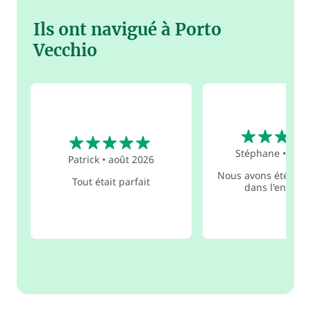
Ils ont navigué à Porto
Vecchio
5
5
Stéphane
•
juil.
Patrick
•
août 2026
Nous avons été très 
Tout était parfait
dans l'ensemb