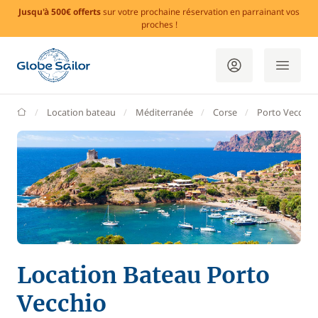
Jusqu'à 500€ offerts
sur votre prochaine réservation en parrainant vos
proches !
GlobeSailor
Location bateau
Méditerranée
Corse
Porto Vecchio
Location Bateau Porto
Vecchio