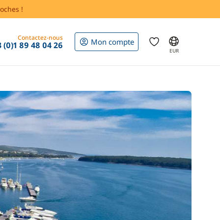
oches !
Contactez-nous
Mon compte
 (0)1 89 48 04 26
EUR