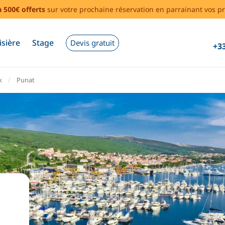
à 500€ offerts
sur votre prochaine réservation en parrainant vos pr
isière
Stage
Devis gratuit
+33
k
Punat