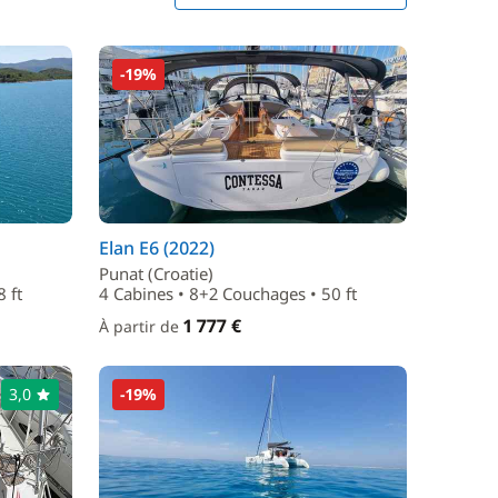
-19%
Elan E6 (2022)
Punat (Croatie)
 ft
4 Cabines • 8+2 Couchages • 50 ft
1 777 €
À partir de
3,0
-19%