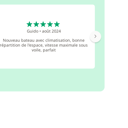
5
Guido
•
août 2024
Nouveau bateau avec climatisation, bonne
Un process
répartition de l'espace, vitesse maximale sous
supe
voile, parfait