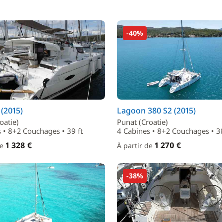
-40%
 (2015)
Lagoon 380 S2 (2015)
oatie)
Punat (Croatie)
 • 8+2 Couchages • 39 ft
4 Cabines • 8+2 Couchages • 38
1 328 €
1 270 €
de
À partir de
-38%