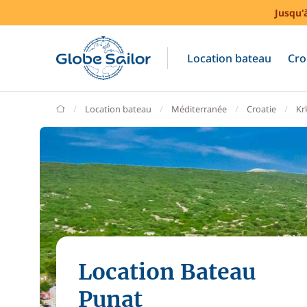
Jusqu'
Location bateau
Cro
GlobeSailor
Location bateau
Méditerranée
Croatie
Kr
Location Bateau
Punat