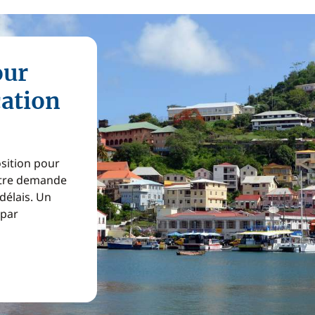
our
cation
osition pour
Votre demande
 délais. Un
 par