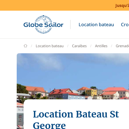
Jusqu'
Location bateau
Cro
GlobeSailor
Location bateau
Caraïbes
Antilles
Grenad
Location Bateau St
George