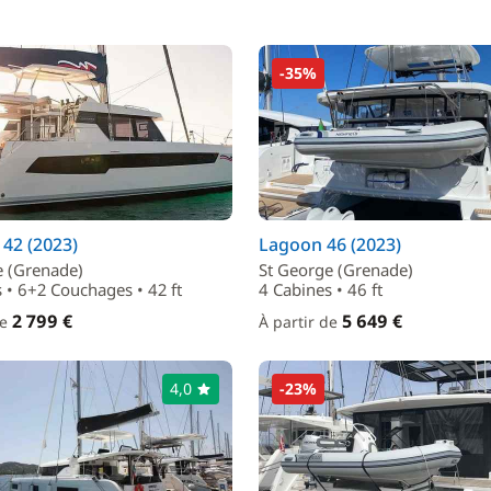
-35%
42 (2023)
Lagoon 46 (2023)
e (Grenade)
St George (Grenade)
 • 6+2 Couchages • 42 ft
4 Cabines • 46 ft
2 799 €
5 649 €
de
À partir de
4,0
-23%