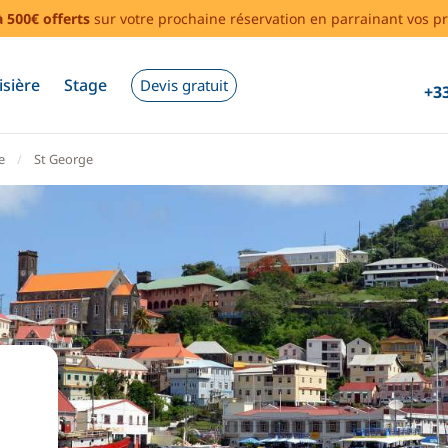
à 500€ offerts
sur votre prochaine réservation en parrainant vos pr
isière
Stage
Devis gratuit
+33
e
St George