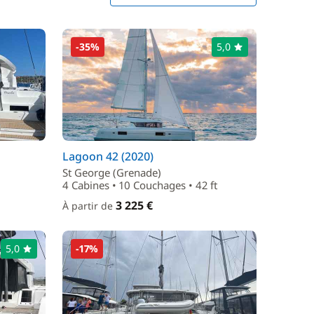
-35%
5,0
Lagoon 42 (2020)
St George (Grenade)
4 Cabines • 10 Couchages • 42 ft
3 225 €
À partir de
5,0
-17%