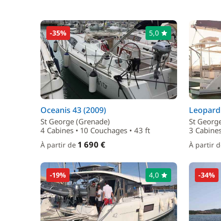
-35%
5,0
Oceanis 43 (2009)
Leopard 
St George (Grenade)
St Georg
4 Cabines • 10 Couchages • 43 ft
3 Cabines
1 690 €
À partir de
À partir 
-19%
4,0
-34%