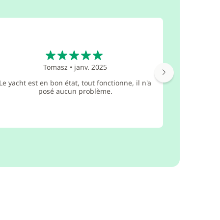
5
Tomasz
•
janv. 2025
Je recom
dans le
Le yacht est en bon état, tout fonctionne, il n'a
beauco
posé aucun problème.
Caraïbes,