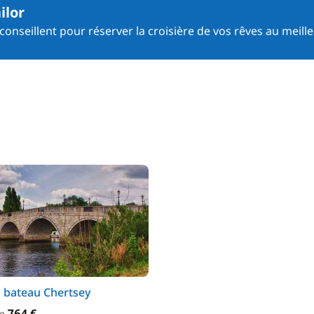
ilor
onseillent pour réserver la croisière de vos rêves au meille
 bateau Chertsey
764 €
de