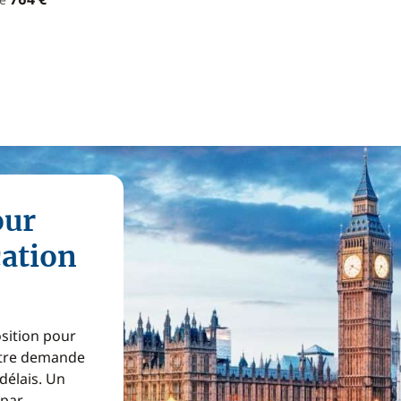
our
cation
osition pour
Votre demande
 délais. Un
 par