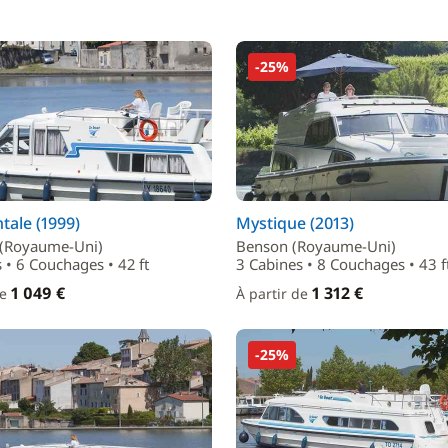
-25%
tale (1999)
Mystique (2013)
 (Royaume-Uni)
Benson (Royaume-Uni)
 • 6 Couchages • 42 ft
3 Cabines • 8 Couchages • 43 f
1 049 €
1 312 €
de
À partir de
-25%