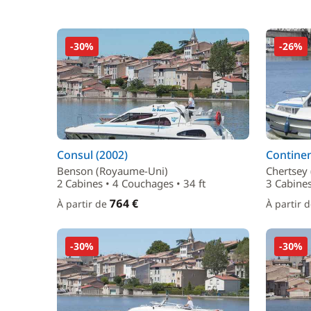
-30%
-26%
Consul (2002)
Continen
Benson (Royaume-Uni)
Chertsey
2 Cabines • 4 Couchages • 34 ft
3 Cabines
764 €
À partir de
À partir 
-30%
-30%