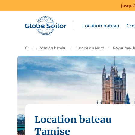
Jusqu'
Location bateau
Cro
GlobeSailor
Location bateau
Europe du Nord
Royaume-U
Location bateau
Tamise