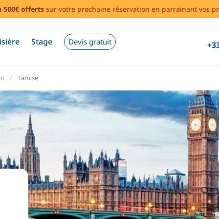
à 500€ offerts
sur votre prochaine réservation en parrainant vos pr
isière
Stage
Devis gratuit
+33
ni
Tamise