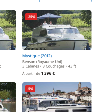
-25%
Mystique (2012)
Benson (Royaume-Uni)
t
3 Cabines • 8 Couchages • 43 ft
1 396 €
À partir de
-5%