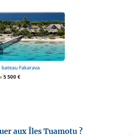
 bateau Fakarava
5 500 €
de
guer aux Îles Tuamotu ?