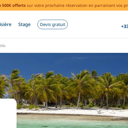
à 500€ offerts
sur votre prochaine réservation en parrainant vos pr
isière
Stage
Devis gratuit
+33
otu