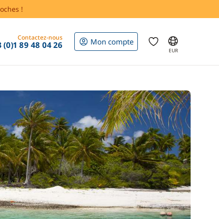
oches !
Contactez-nous
Mon compte
 (0)1 89 48 04 26
EUR