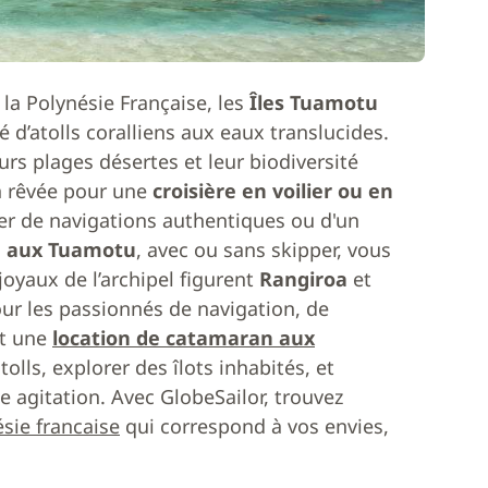
 la Polynésie Française, les
Îles Tuamotu
d’atolls coralliens aux eaux translucides.
rs plages désertes et leur biodiversité
on rêvée pour une
croisière en voilier ou en
her de navigations authentiques ou d'un
u aux Tuamotu
, avec ou sans skipper, vous
oyaux de l’archipel figurent
Rangiroa
et
our les passionnés de navigation, de
nt une
location de catamaran aux
olls, explorer des îlots inhabités, et
e agitation. Avec GlobeSailor, trouvez
sie francaise
qui correspond à vos envies,