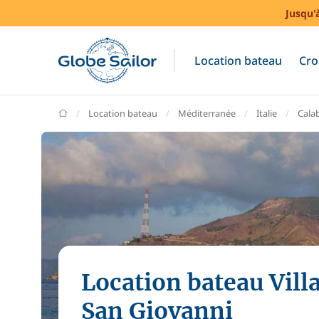
Jusqu'
Location bateau
Cro
GlobeSailor
Location bateau
Méditerranée
Italie
Cala
Location bateau Vill
San Giovanni