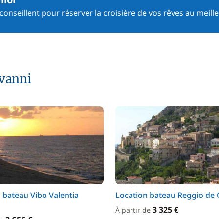
onseillent pour réserver la croisière de vos rêves au meille
ovanni
 bateau Vibo Valentia
Location bateau Reggio de 
3 325 €
À partir de