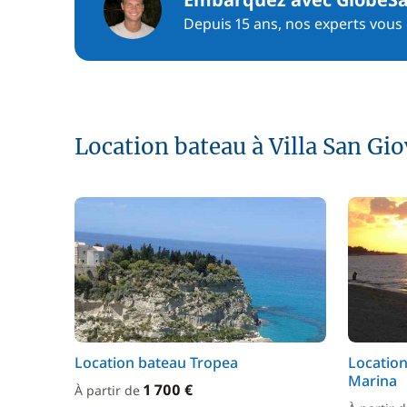
Depuis 15 ans, nos experts vous c
Location bateau à Villa San Gi
Location bateau Tropea
Location
Marina
1 700 €
À partir de