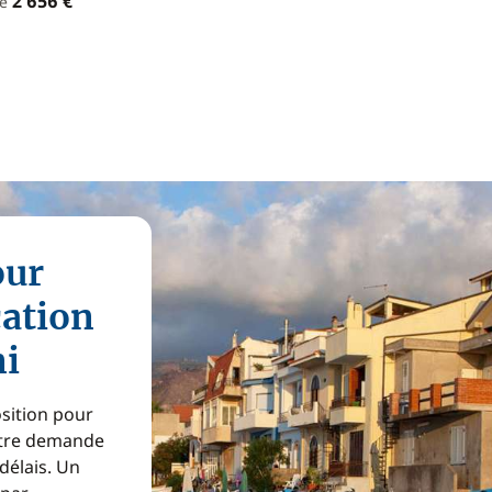
2 656 €
de
our
cation
ni
osition pour
Votre demande
 délais. Un