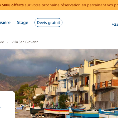
à 500€ offerts
sur votre prochaine réservation en parrainant vos pr
isière
Stage
Devis gratuit
+33
bre
Villa San Giovanni
a