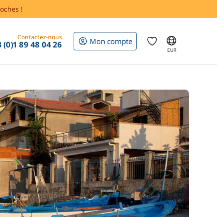
oches !
Contactez-nous
Mon compte
 (0)1 89 48 04 26
EUR