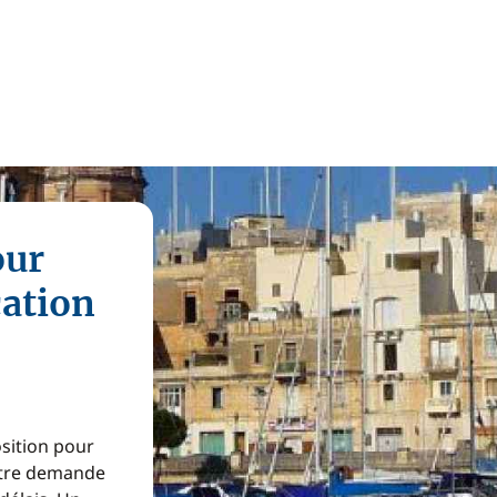
our
cation
osition pour
Votre demande