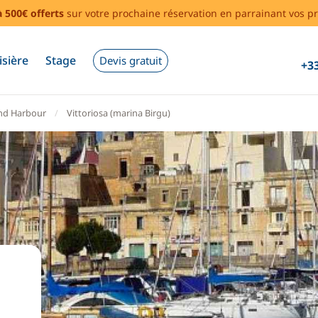
à 500€ offerts
sur votre prochaine réservation en parrainant vos pr
isière
Stage
Devis gratuit
+33
nd Harbour
Vittoriosa (marina Birgu)