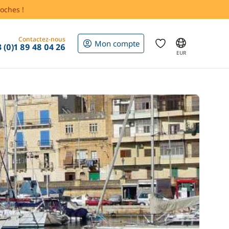
oches !
Contactez-nous
Mon compte
 (0)1 89 48 04 26
EUR