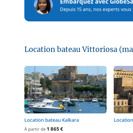
Embarquez avec GlobeSa
Depuis 15 ans, nos experts vous c
Location bateau Vittoriosa (ma
Location bateau Kalkara
Location
1 865 €
À partir de