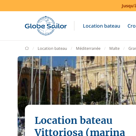
Jusqu'
Location bateau
Cro
GlobeSailor
Location bateau
Méditerranée
Malte
Gra
Location bateau
Vittoriosa (marina