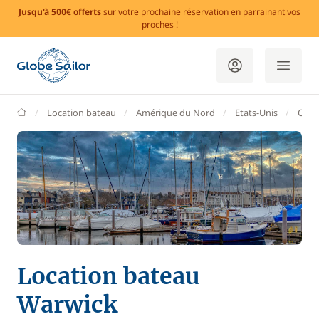
Jusqu'à 500€ offerts
sur votre prochaine réservation en parrainant vos
proches !
GlobeSailor
Location bateau
Amérique du Nord
Etats-Unis
Côte
Location bateau
Warwick