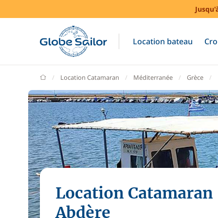
Jusqu'
Location bateau
Cro
GlobeSailor
Location Catamaran
Méditerranée
Grèce
Location Catamaran
Abdère