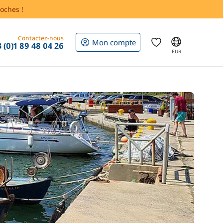
oches !
Contactez-nous
Mon compte
 (0)1 89 48 04 26
EUR