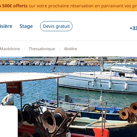
à 500€ offerts
sur votre prochaine réservation en parrainant vos pr
isière
Stage
Devis gratuit
+33
Macédoine
Thessalonique
Abdère