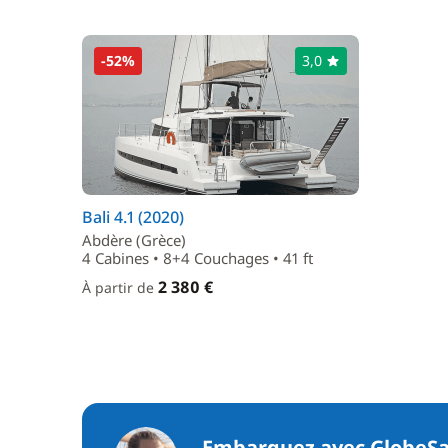
-52%
3,0
Bali 4.1 (2020)
Abdère (Grèce)
4 Cabines • 8+4 Couchages • 41 ft
2 380 €
À partir de
Embarquez avec GlobeSa