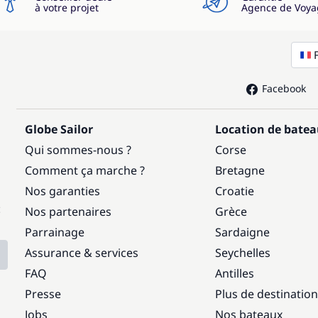
à votre projet
Agence de Voya
Facebook
Globe Sailor
Location de bate
Qui sommes-nous ?
Corse
Comment ça marche ?
Bretagne
Nos garanties
Croatie
:
Nos partenaires
Grèce
Parrainage
Sardaigne
Assurance & services
Seychelles
FAQ
Antilles
Presse
Plus de destinatio
Jobs
Nos bateaux