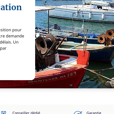
cation
osition pour
Votre demande
 délais. Un
 par
Conseiller dédié
Garantie