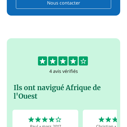
Nous contacter
4.3
4 avis vérifiés
Ils ont navigué Afrique de
l'Ouest
4
4
Paul
•
mars 2017
Christian
•
janv.