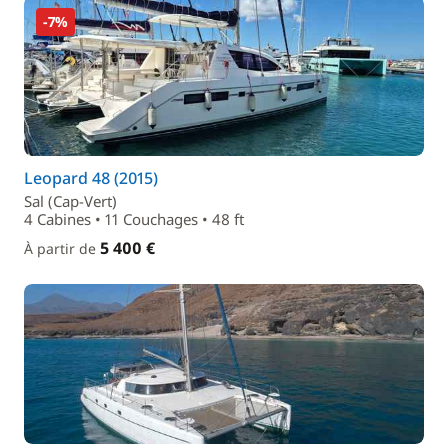
-7%
Leopard 48 (2015)
Sal (Cap-Vert)
4 Cabines • 11 Couchages • 48 ft
5 400 €
À partir de