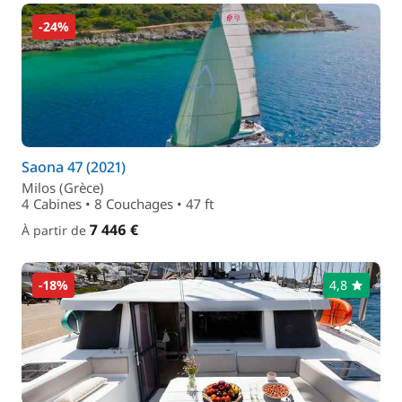
-24%
Saona 47 (2021)
Milos (Grèce)
4 Cabines • 8 Couchages • 47 ft
7 446 €
À partir de
-18%
4,8