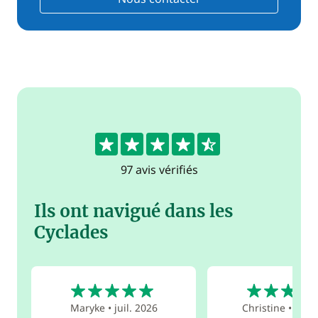
4.6
97 avis vérifiés
Ils ont navigué dans les
Cyclades
5
5
Maryke
•
juil. 2026
Christine
•
juil.