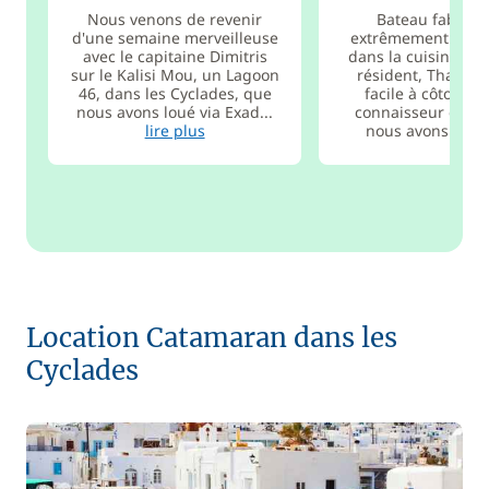
Nous venons de revenir
Bateau fabuleu
d'une semaine merveilleuse
extrêmement bien
avec le capitaine Dimitris
dans la cuisine. Le
sur le Kalisi Mou, un Lagoon
résident, Thanasis
46, dans les Cyclades, que
facile à côtoyer e
nous avons loué via Exad...
connaisseur des î
lire plus
nous avons...
lir
Location Catamaran dans les
Cyclades