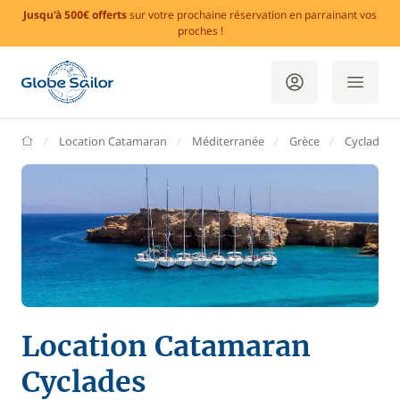
Jusqu'à 500€ offerts
sur votre prochaine réservation en parrainant vos
proches !
GlobeSailor
Location Catamaran
Méditerranée
Grèce
Cyclades
Location Catamaran
Cyclades