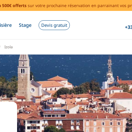
à 500€ offerts
sur votre prochaine réservation en parrainant vos pr
isière
Stage
Devis gratuit
+33
Izola