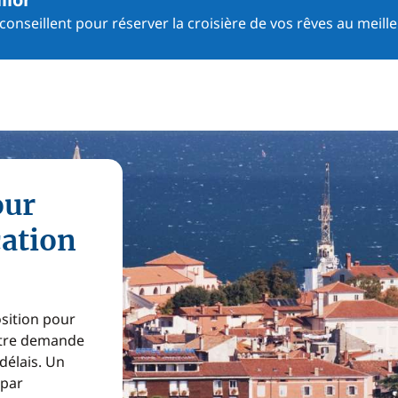
onseillent pour réserver la croisière de vos rêves au meille
our
cation
osition pour
Votre demande
 délais. Un
 par