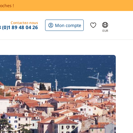
oches !
Contactez-nous
Mon compte
 (0)1 89 48 04 26
EUR