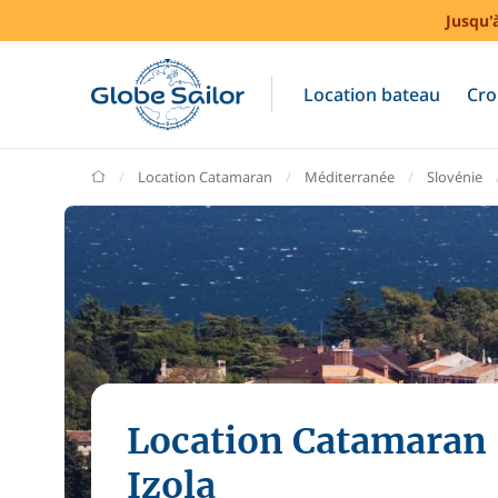
Jusqu'
Location bateau
Cro
GlobeSailor
Location Catamaran
Méditerranée
Slovénie
Location Catamaran
Izola