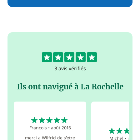
5
3 avis vérifiés
Ils ont navigué à La Rochelle
5
5
Francois
•
août 2016
merci a Wilfrid de s'etre
Michel
•
juil. 