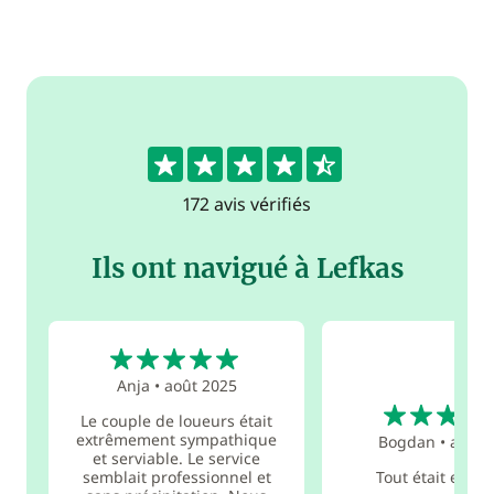
4.5
172 avis vérifiés
Ils ont navigué à Lefkas
5
Anja
•
août 2025
5
Le couple de loueurs était
extrêmement sympathique
Bogdan
•
août 
et serviable. Le service
semblait professionnel et
Tout était excell