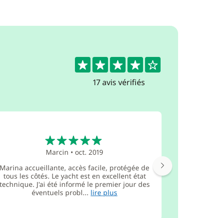
4.4
17 avis vérifiés
5
Marcin
•
oct. 2019
Marina accueillante, accès facile, protégée de
Pour visi
tous les côtés. Le yacht est en excellent état
faire en ba
technique. J'ai été informé le premier jour des
nombreu
éventuels probl...
lire plus
mome