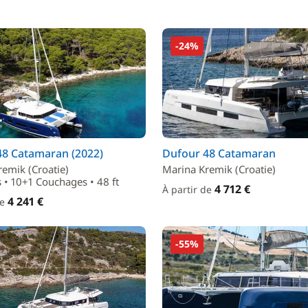
-24%
48 Catamaran (2022)
Dufour 48 Catamaran
emik (Croatie)
Marina Kremik (Croatie)
 • 10+1 Couchages • 48 ft
4 712 €
À partir de
4 241 €
de
-55%