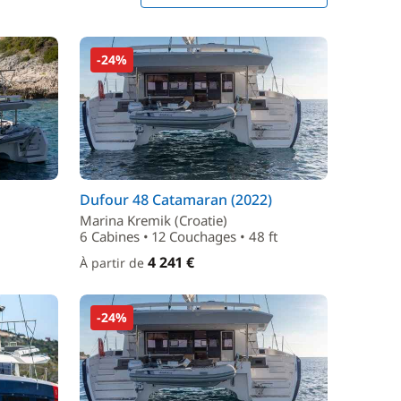
-24%
Dufour 48 Catamaran (2022)
Marina Kremik (Croatie)
6 Cabines • 12 Couchages • 48 ft
4 241 €
À partir de
-24%