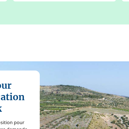
our
cation
k
osition pour