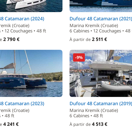
48 Catamaran (2024)
Dufour 48 Catamaran (2021
emik (Croatie)
Marina Kremik (Croatie)
 • 12 Couchages • 48 ft
6 Cabines • 12 Couchages • 48 
2 790 €
2 511 €
de
À partir de
-9%
48 Catamaran (2023)
Dufour 48 Catamaran (2019
emik (Croatie)
Marina Kremik (Croatie)
 • 48 ft
6 Cabines • 48 ft
4 241 €
4 513 €
de
À partir de