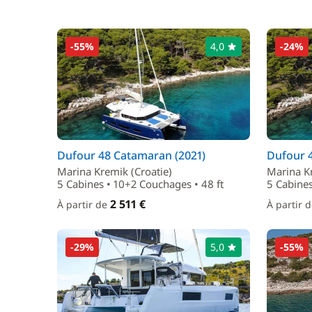
-55%
4,0
-24%
Dufour 48 Catamaran (2021)
Dufour 
Marina Kremik (Croatie)
Marina Kr
5 Cabines • 10+2 Couchages • 48 ft
5 Cabines
2 511 €
À partir de
À partir 
-29%
5,0
-55%