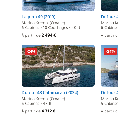
Lagoon 40 (2019)
Dufour 
Marina Kremik (Croatie)
Marina Kr
6 Cabines • 10 Couchages • 40 ft
6 Cabines
2 494 €
À partir de
À partir 
-24%
-24%
Dufour 48 Catamaran (2024)
Dufour 
Marina Kremik (Croatie)
Marina Kr
6 Cabines • 48 ft
5 Cabines
4 712 €
À partir de
À partir 