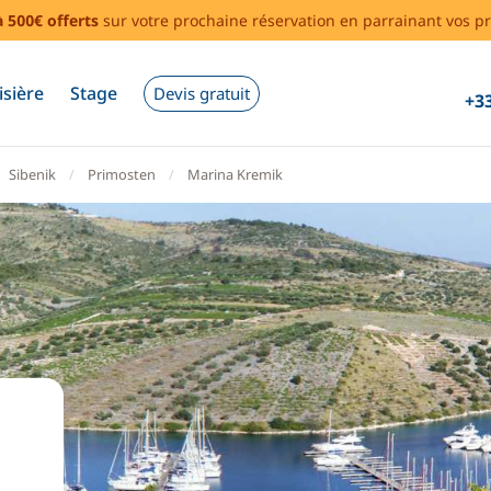
à 500€ offerts
sur votre prochaine réservation en parrainant vos pr
isière
Stage
Devis gratuit
+33
Sibenik
Primosten
Marina Kremik