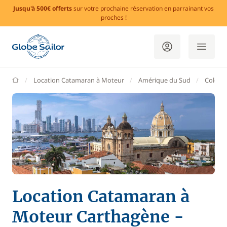
Jusqu'à 500€ offerts
sur votre prochaine réservation en parrainant vos
proches !
GlobeSailor
Location Catamaran à Moteur
Amérique du Sud
Colomb
Location Catamaran à
Moteur Carthagène -