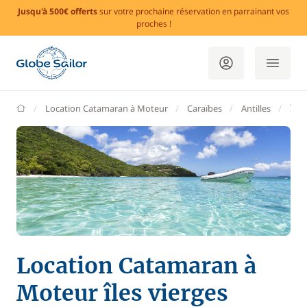
Jusqu'à 500€ offerts
sur votre prochaine réservation en parrainant vos
proches !
GlobeSailor
Location Catamaran à Moteur
Caraïbes
Antilles
Îles
Location Catamaran à
Moteur îles vierges