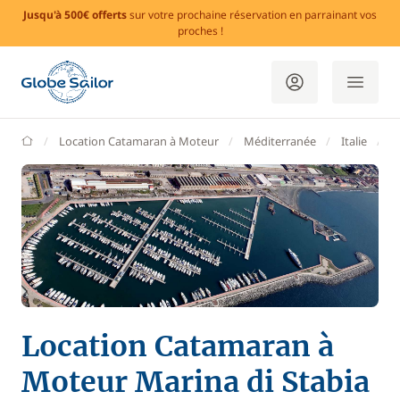
Jusqu'à 500€ offerts
sur votre prochaine réservation en parrainant vos
proches !
GlobeSailor
Location Catamaran à Moteur
Méditerranée
Italie
C
Location Catamaran à
Moteur Marina di Stabia