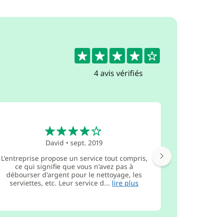
4.3
4 avis vérifiés
4
David
•
sept. 2019
L'entreprise propose un service tout compris,
Le b
ce qui signifie que vous n'avez pas à
Cumberla
débourser d'argent pour le nettoyage, les
conservati
serviettes, etc. Leur service d...
lire plus
compte ten