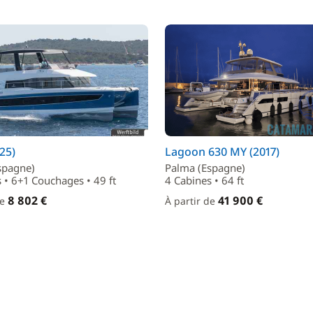
25)
Lagoon 630 MY (2017)
spagne)
Palma (Espagne)
 • 6+1 Couchages • 49 ft
4 Cabines • 64 ft
8 802 €
41 900 €
de
À partir de