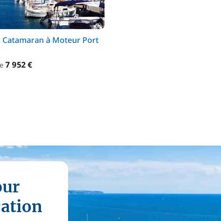
n Catamaran à Moteur Port
7 952 €
de
our
cation