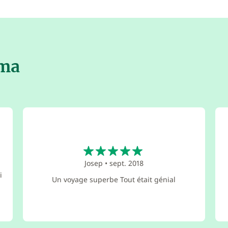
lma
5
Josep
•
sept. 2018
i
Un voyage superbe Tout était génial