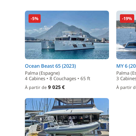
-5%
-19%
Ocean Beast 65 (2023)
MY 6 (20
Palma (Espagne)
Palma (E
4 Cabines • 8 Couchages • 65 ft
3 Cabines
9 025 €
À partir de
À partir 