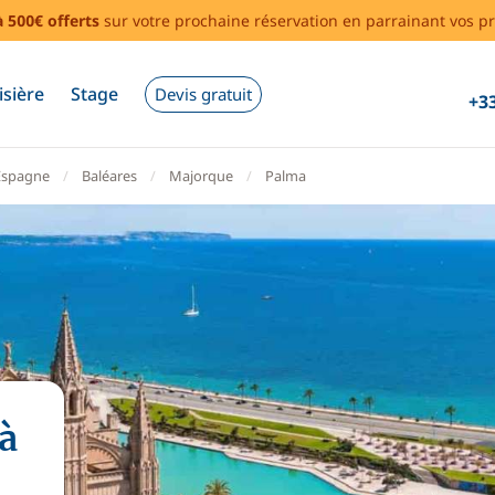
à 500€ offerts
sur votre prochaine réservation en parrainant vos pr
isière
Stage
Devis gratuit
+33
Espagne
Baléares
Majorque
Palma
à