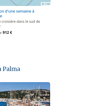
on d'une semaine à
e
e croisière dans le sud de
e
912 €
de
à Palma