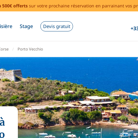
à 500€ offerts
sur votre prochaine réservation en parrainant vos pr
isière
Stage
Devis gratuit
+33
Corse
Porto Vecchio
à
o