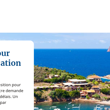
our
cation
osition pour
Votre demande
 délais. Un
 par