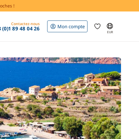
oches !
Contactez-nous
Mon compte
 (0)1 89 48 04 26
EUR