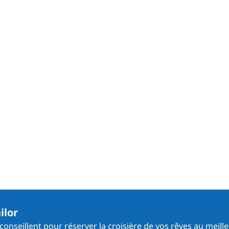
ilor
onseillent pour réserver la croisière de vos rêves au meille