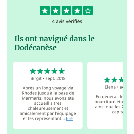
4
4 avis vérifiés
Ils ont navigué dans le
Dodécanèse
5
4
Birgit
•
sept. 2018
Elena
•
août 2
Après un long voyage via
Rhodes jusqu'à la base de
En général, le bate
Marmaris, nous avons été
nourriture étaient t
accueillis très
ainsi que les 2 mari
chaleureusement et
capitaine.
amicalement par l'équipage
et les représentant...
lire
plus