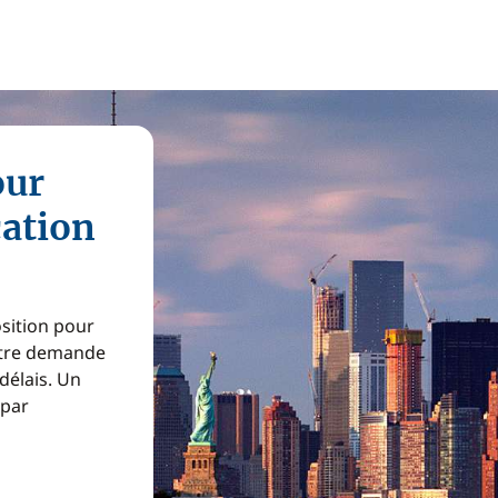
our
cation
osition pour
Votre demande
 délais. Un
 par