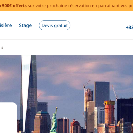
à 500€ offerts
sur votre prochaine réservation en parrainant vos pr
isière
Stage
Devis gratuit
+33
is