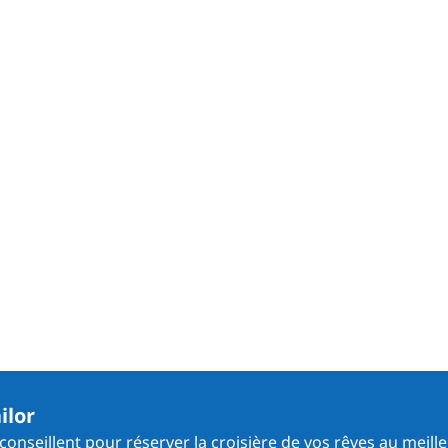
ilor
onseillent pour réserver la croisière de vos rêves au meille