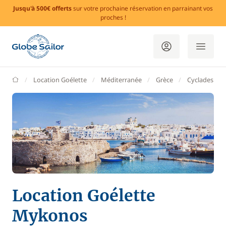
Jusqu'à 500€ offerts
sur votre prochaine réservation en parrainant vos
proches !
GlobeSailor
Location Goélette
Méditerranée
Grèce
Cyclades
Location Goélette
Mykonos