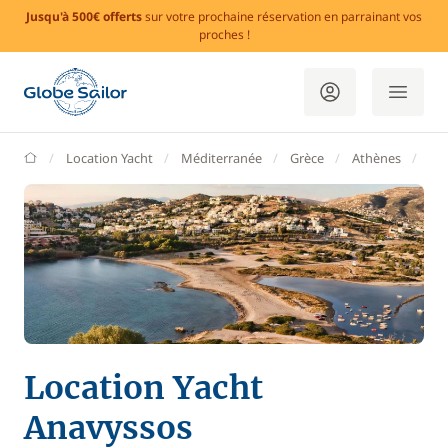
Jusqu'à 500€ offerts
sur votre prochaine réservation en parrainant vos
proches !
GlobeSailor
Location Yacht
Méditerranée
Grèce
Athènes
An
Location Yacht
Anavyssos