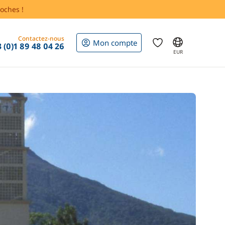
oches !
Contactez-nous
Mon compte
 (0)1 89 48 04 26
EUR