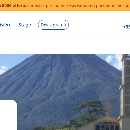
à 500€ offerts
sur votre prochaine réservation en parrainant vos pr
isière
Stage
Devis gratuit
+33
a