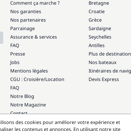
Comment ça marche ?
Bretagne
Nos garanties
Croatie
:
Nos partenaires
Grèce
Parrainage
Sardaigne
Assurance & services
Seychelles
FAQ
Antilles
Presse
Plus de destinatio
Jobs
Nos bateaux
Mentions légales
Itinéraires de navi
CGU : Croisière
/
Location
Devis Express
FAQ
Notre Blog
Notre Magazine
Contact
ilisons des cookies pour améliorer votre expérience et
Destinations populaires
aliser les contenus et annonces. En utilisant notre site