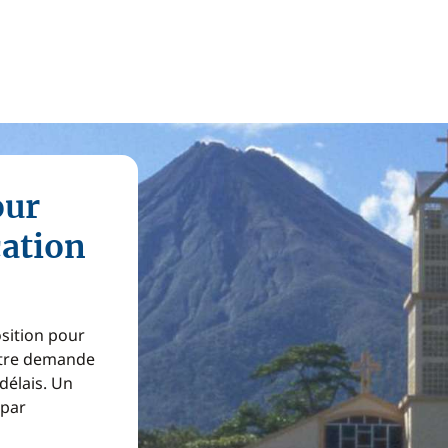
our
cation
osition pour
Votre demande
 délais. Un
 par