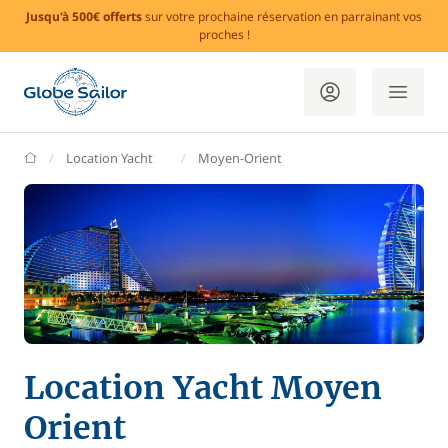
Jusqu'à 500€ offerts
sur votre prochaine réservation en parrainant vos
proches !
GlobeSailor
Location Yacht
Moyen-Orient
Location Yacht Moyen
Orient