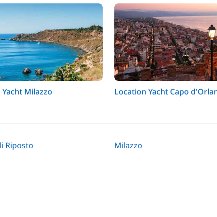
 Yacht Milazzo
Location Yacht Capo d'Orla
i Riposto
Milazzo