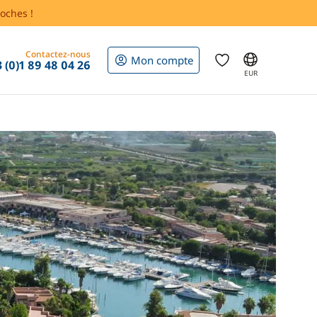
oches !
Contactez-nous
Mon compte
 (0)1 89 48 04 26
EUR