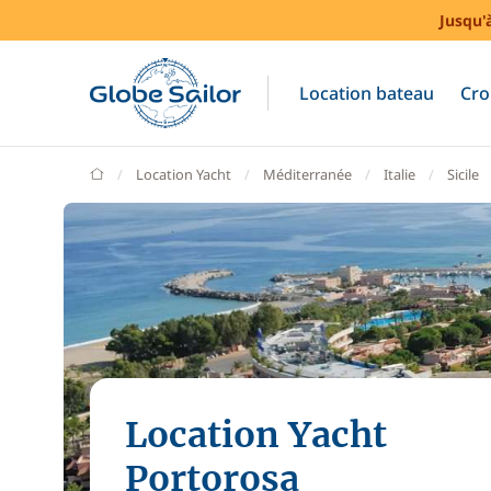
Jusqu'
Location bateau
Cro
GlobeSailor
Location Yacht
Méditerranée
Italie
Sicile
Location Yacht
Portorosa