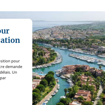
our
cation
osition pour
Votre demande
 délais. Un
 par