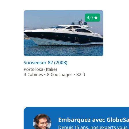
4,0
Sunseeker 82 (2008)
Portorosa (Italie)
4 Cabines • 8 Couchages • 82 ft
Embarquez avec GlobeSa
Depuis 15 ans, nos experts vous c