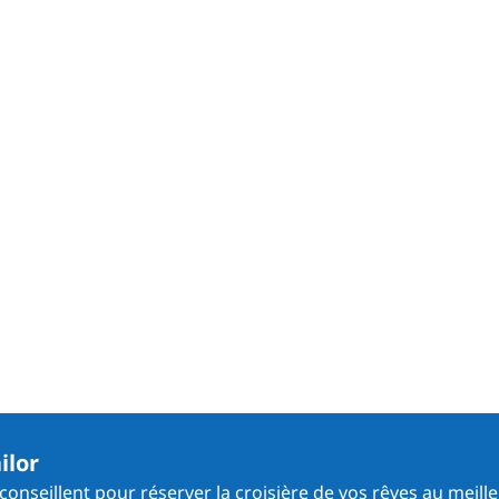
ilor
onseillent pour réserver la croisière de vos rêves au meille