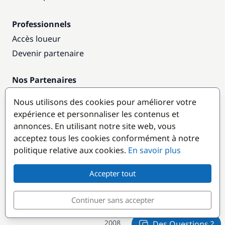
Professionnels
Accès loueur
Devenir partenaire
Nos Partenaires
Annuaire nautique
Nous utilisons des cookies pour améliorer votre
expérience et personnaliser les contenus et
Destinations populaires
annonces. En utilisant notre site web, vous
acceptez tous les cookies conformément à notre
politique relative aux cookies.
En savoir plus
Accepter tout
Continuer sans accepter
© GlobeSailor
Croisières & Location de bateaux depuis
2008
Des Questions ?