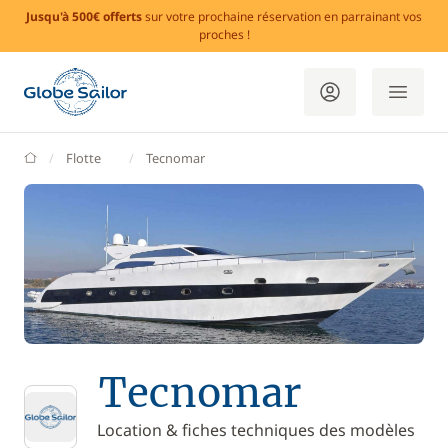
Jusqu'à 500€ offerts
sur votre prochaine réservation en parrainant vos
proches !
GlobeSailor
Flotte
Tecnomar
Tecnomar
Location & fiches techniques des modèles