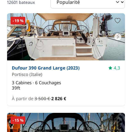
12601 bateaux
- 19 %
Dufour 390 Grand Large (2023)
4,3
Portisco
(Italie)
3 Cabines · 6 Couchages
39ft
À partir de
3 500 €
2 826 €
- 15 %