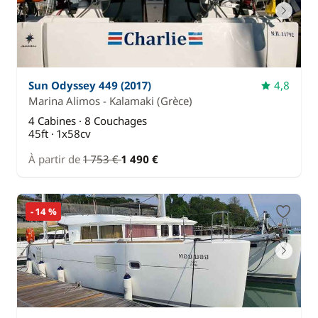
Sun Odyssey 449 (2017)
4,8
Marina Alimos - Kalamaki
(Grèce)
4 Cabines · 8 Couchages
45ft · 1x58cv
À partir de
1 753 €
1 490 €
- 14 %