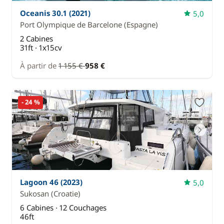
Oceanis 30.1 (2021)
5,0
Port Olympique de Barcelone
(Espagne)
2 Cabines
31ft · 1x15cv
À partir de
1 155 €
958 €
- 24 %
Lagoon 46 (2023)
5,0
Sukosan
(Croatie)
6 Cabines · 12 Couchages
46ft