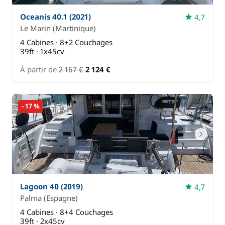
Oceanis 40.1 (2021)
4,7
Le Marin
(Martinique)
4 Cabines · 8+2 Couchages
39ft · 1x45cv
À partir de
2 167 €
2 124 €
- 17 %
Lagoon 40 (2019)
4,7
Palma
(Espagne)
4 Cabines · 8+4 Couchages
39ft · 2x45cv