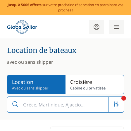
Jusqu'à 500€ offerts
sur votre prochaine réservation en parrainant vos
proches !
Location de bateaux
avec ou sans skipper
Location
Croisière
Avec ou sans skipper
Cabine ou privatisée
Fi
Grèce, Martinique, Ajaccio...