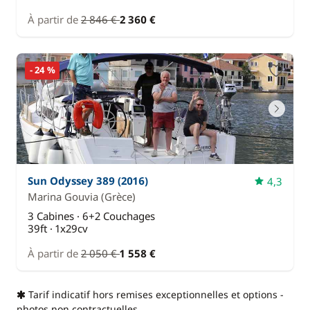
À partir de
2 846 €
2 360 €
- 24 %
Sun Odyssey 389 (2016)
4,3
Marina Gouvia
(Grèce)
3 Cabines · 6+2 Couchages
39ft · 1x29cv
À partir de
2 050 €
1 558 €
Tarif indicatif hors remises exceptionnelles et options -
photos non contractuelles