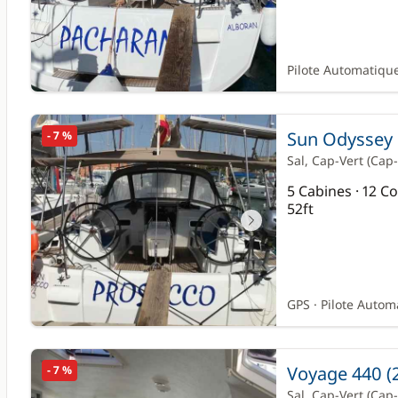
Pilote Automatique
Sun Odyssey 
- 7 %
Sal
, Cap-Vert
(Cap-
5 Cabines · 12 
52ft
GPS · Pilote Autom
Voyage 440 (
- 7 %
Sal
, Cap-Vert
(Cap-