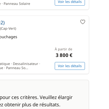
Voir les détails
 · Panneau Solaire
02)
(Cap-Vert)
 Couchages
À partir de
3 800 €
atique · Dessalinisateur ·
Voir les détails
e · Panneau So...
ur ces critères. Veuillez élargir
z obtenir plus de résultats.