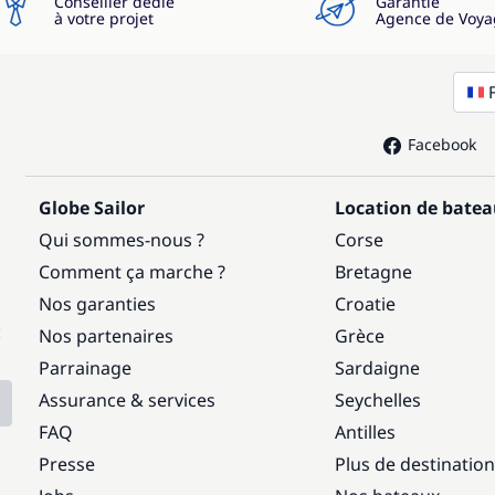
Conseiller dédié
Garantie
à votre projet
Agence de Voya
Facebook
Globe Sailor
Location de bate
Qui sommes-nous ?
Corse
Comment ça marche ?
Bretagne
Nos garanties
Croatie
:
Nos partenaires
Grèce
Parrainage
Sardaigne
Assurance & services
Seychelles
FAQ
Antilles
Presse
Plus de destinatio