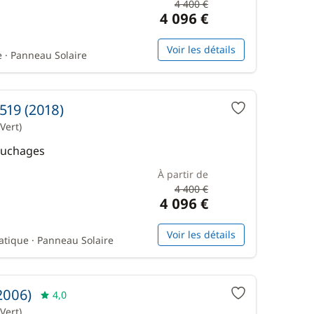
4 400 €
4 096 €
Voir les détails
 · Panneau Solaire
519 (2018)
Vert)
Couchages
À partir de
4 400 €
4 096 €
Voir les détails
atique · Panneau Solaire
2006)
4,0
Vert)