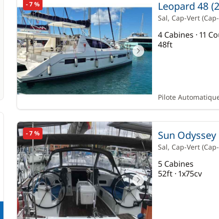
Leopard 48 (
- 7 %
Sal
, Cap-Vert
(Cap-
4 Cabines · 11 C
48ft
Pilote Automatique
Sun Odyssey 
- 7 %
Sal
, Cap-Vert
(Cap-
5 Cabines
52ft · 1x75cv