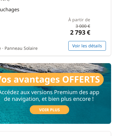
Couchages
À partir de
3 000 €
2 793 €
Voir les détails
 · Panneau Solaire