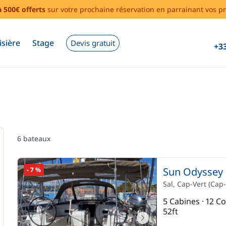
à 500€ offerts
sur votre prochaine réservation en parrainant vos pr
isière
Stage
Devis gratuit
+33
6 bateaux
Sun Odyssey 
- 7 %
Sal
, Cap-Vert
(Cap-
5 Cabines · 12 
52ft