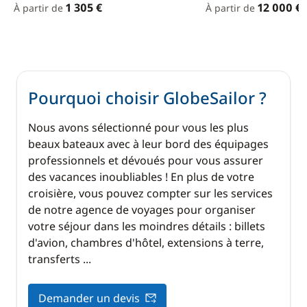
1 305 €
12 000 €
À partir de
À partir de
admirant le paysage. Son port naturel sera parfait
pour s'exercer aux manœuvres d'amarrage.
JOUR 8 : Marina Alimos (Athènes)
Pourquoi choisir GlobeSailor ?
14h00 – 14h30 : Débriefing et débarquement.
Profitez de ce moment pour échanger sur votre
Nous avons sélectionné pour vous les plus
stage de voile et partager vos impressions avec vos
beaux bateaux avec à leur bord des équipages
équipiers et votre formateur.
professionnels et dévoués pour vous assurer
des vacances inoubliables ! En plus de votre
croisière, vous pouvez compter sur les services
de notre agence de voyages pour organiser
votre séjour dans les moindres détails : billets
d'avion, chambres d'hôtel, extensions à terre,
transferts ...
Demander un devis