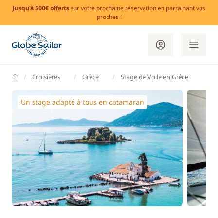
Jusqu'à 500€ offerts
sur votre prochaine réservation en parrainant vos
proches !
GlobeSailor
Croisières
Grèce
Stage de Voile en Grèce
Un stage adapté à tous en catamaran