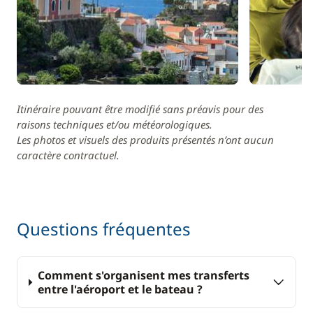
• Les
manœuvres de port
(appareiller et
accoster)
• Les
changements d'amures
(virement de bord
et empannage)
• Les
changements d'allures
(près, travers,
largues, vent arrière...)
Itinéraire pouvant être modifié sans préavis pour des
• La
sécurité
(homme à la mer, utilisation de la
raisons techniques et/ou météorologiques.
VHF, prise de ris...)
Les photos et visuels des produits présentés n’ont aucun
• La
météo
(lecture du ciel, forme des nuages,
caractère contractuel.
circulation de l'atmosphère...)
• La
cartographie
(lecture de carte, techniques de
positionnement...)
Questions fréquentes
Vous trouverez ci-dessous une liste non exhaustive
des escales que vous pourrez effectuer durant votre
Comment s'organisent mes transferts
semaine :
entre l'aéroport et le bateau ?
⬥
Navigation dans les Cyclades :