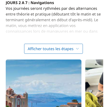
JOURS 2 A 7 : Navigations
Vos journées seront rythmées par des alternances
entre théorie et pratique (débutant tôt le matin et se
terminant généralement en début d'après-midi). Le
matin, vous mettrez en application vos
connaissances lors de manœuvres en mer ou dans
le port. L'après-midi, vous aborderez des notions
théoriques tout en profitant des charmes de la
région. Ce stage allie harmonieusement
Afficher toutes les étapes
apprentissage et loisirs, vous offrant ainsi une
expérience enrichissante et équilibrée.
Au programme de vos navigations
vous aborderez
les points et notions mentionnées ci-dessous. Bien
évidement, votre formateur s'adaptera au niveau du
groupe et des attentes de chacun. Si vous avez des
attentes particulières, n'hésitez pas à en faire part
au formateur afin qu'il puisse adapter le
programme en conséquence.