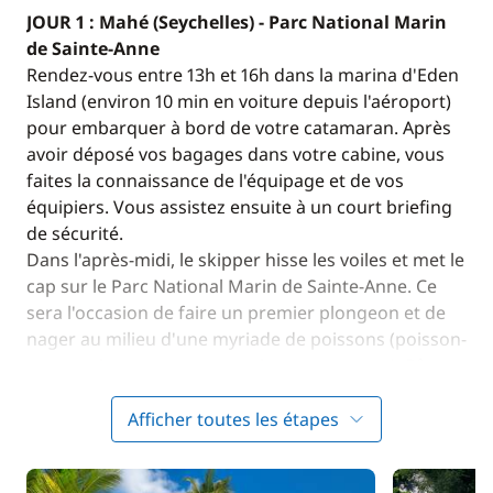
JOUR 1 : Mahé (Seychelles) - Parc National Marin
de Sainte-Anne
Rendez-vous entre 13h et 16h dans la marina d'Eden
Island (environ 10 min en voiture depuis l'aéroport)
pour embarquer à bord de votre catamaran. Après
avoir déposé vos bagages dans votre cabine, vous
faites la connaissance de l'équipage et de vos
équipiers. Vous assistez ensuite à un court briefing
de sécurité.
Dans l'après-midi, le skipper hisse les voiles et met le
cap sur le Parc National Marin de Sainte-Anne. Ce
sera l'occasion de faire un premier plongeon et de
nager au milieu d'une myriade de poissons (poisson-
ange, poisson perroquet, raie pastenague...). Dîner
et nuit au mouillage.
Afficher toutes les étapes
JOUR 2 à 7 : Croisière
Cap sur les îles
Sœurs
, composées de Grande Sœur