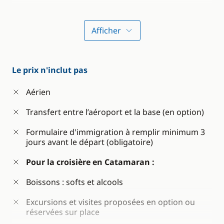
Consommables du bateau (fuel, eau..)
Equipement de snorkeling
Afficher
Kayak de mer ou paddle
Assurance du bateau et des passagers
Le prix n'inclut pas
Départ garanti
Aérien
Transfert entre l’aéroport et la base (en option)
Pour le séjour dans l'Allamanda Resort & Spa :
Formulaire d'immigration à remplir minimum 3
Transfert entre la marina et l'hôtel
jours avant le départ (obligatoire)
Transfert entre l'hôtel et l'aéroport
Pour la croisière en Catamaran :
3 nuits en chambre King Deluxe vue océan
Boissons : softs et alcools
Formule demi-pension
Excursions et visites proposées en option ou
réservées sur place