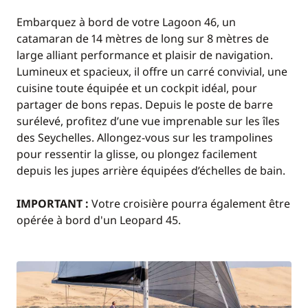
place à l'hôtel)
Embarquez à bord de votre Lagoon 46, un
Activités et excursions proposées en option (à
catamaran de 14 mètres de long sur 8 mètres de
confirmer à la réservation)
large alliant performance et plaisir de navigation.
Lumineux et spacieux, il offre un carré convivial, une
cuisine toute équipée et un cockpit idéal, pour
partager de bons repas. Depuis le poste de barre
surélevé, profitez d’une vue imprenable sur les îles
des Seychelles. Allongez-vous sur les trampolines
pour ressentir la glisse, ou plongez facilement
depuis les jupes arrière équipées d’échelles de bain.
IMPORTANT :
Votre croisière pourra également être
opérée à bord d'un Leopard 45.