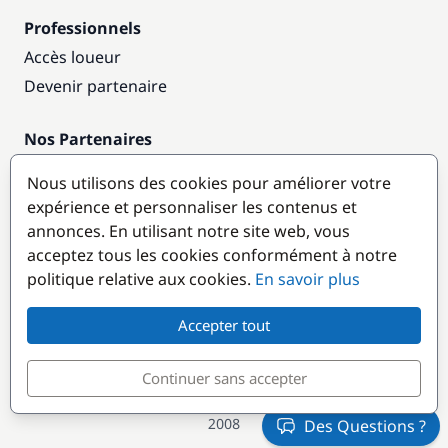
Professionnels
Accès loueur
Devenir partenaire
Nos Partenaires
Annuaire nautique
Nous utilisons des cookies pour améliorer votre
expérience et personnaliser les contenus et
Destinations populaires
annonces. En utilisant notre site web, vous
acceptez tous les cookies conformément à notre
politique relative aux cookies.
En savoir plus
Accepter tout
Continuer sans accepter
© GlobeSailor
Croisières & Location de bateaux depuis
2008
Des Questions ?